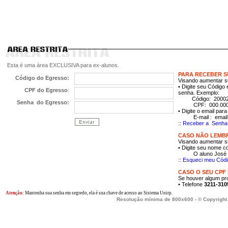
Esta é uma área EXCLUSIVA para ex-alunos.
PARA RECEBER S
Código do Egresso:
Visando aumentar s
• Digite seu Código
CPF do Egresso
:
senha. Exemplo:
Código: 2000
Senha do Egresso:
CPF: 000
.
00
• Digite o email pa
E-mail : email@em
:: Receber a Senha 
CASO NÃO LEMBR
Visando aumentar s
• Digite seu nome c
O aluno José da Si
:: Esqueci meu Códi
CASO O SEU CPF
Se houver algum pr
• Telefone
3211-310
Atenção:
Mantenha sua senha em segredo, ela é sua chave de acesso ao Sistema Unirp.
Resolução mínima de 800x600 - © Copyright 