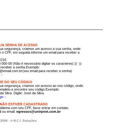
UA SENHA DE ACESSO
ua segurança, criamos um acesso a sua senha, onde:
 e o CPF, em seguida informe um email para receber a
2216
0
.
000
-
00 (Não é necessário digitar os caracteres(
.
)(
-
))
ra receber a senha.Exemplo:
ail.com.br(seu email para receber a senha)
::
E DO SEU CÓDIGO
ua segurança, criamos um acesso ao seu código, onde:
ompleto e encontre seu código.Exemplo:
lva. Digite: José da Silva.
go ::
 NÃO ESTIVER CADASTRADO
oblema com seu CPF, favor entrar em contato.
5
ou email:
egressos@unirpnet.com.br
2006 - ® N.C.I. Soluções