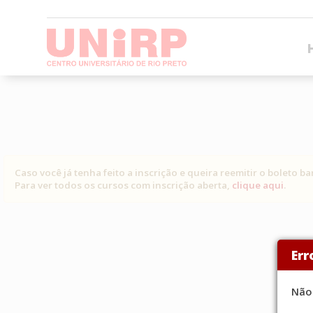
Caso você já tenha feito a inscrição e queira reemitir o boleto b
Para ver todos os cursos com inscrição aberta,
clique aqui
.
Err
Não