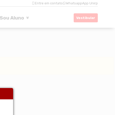
Entre em contato
Whatsapp
App Unirp
Sou Aluno
Vestibular